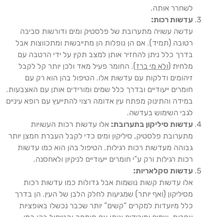
לשחרר אותה.
עדשות רכות:
עדשה עשויה מתערובת של פלסטיק ומים ודורשות סביבה
רטובה (תמיד). אם הן נופלות הן מתייבשות ומתכווצות אבל
בדרך כלל ניתן להחזיר אותן למצב תקין על ידי הרטבה עם
מלחית (
ולא מי ברז
). החומר פעיל מאד ולכן יותר קל לקבל
זיהומים ודלקות עם עדשות אלו. הטיפול בהן הוא רק עם
חומרים ייעודיים ובדרך כלל שמים ומורידים אותן עם האצבעות.
במידה והתינוק מפתח עין אדומה רצוי להתייעץ עם רופא עיניים
לגבי השימוש בעדשה.
עדשות סיליקון בתערובת:
אלו עדשות רכות העשויות
מתערובת פלסטיק, סיליקון ומים כדי לקבל העברת חמצן יותר
גבוהה מעדשות רכות רגילות. הטיפול בהן הוא כמו עדשות
רכות רגילות ורק ע”י חומרים ייעודיים לניקיון ולאחסנה.
עדשות סקלאריות:
אלו עדשות קשות נושמות אבל גדולות כמו עדשות רכות
מסיליקון (ואף יותר) שמגיעות לחלק הלבן של העין. הן בדרך
כלל מיועדות למקרים “קשים” יותר שכבר נכשלו באופציות