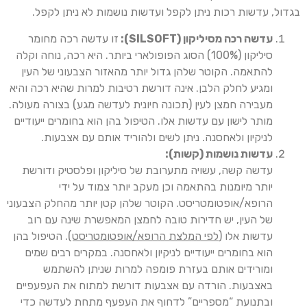
בגדול, עדשות רכות ניתן לקפל ועדשות נושמות לא ניתן לקפל.
עדשה רכה מסיליקון (
SILSOFT
):
זו עדשה רכה מחומר
סיליקון (100%) הסוג הפופולארי ביותר. היא רכה, נוחה וקלה
להתאמה. הקוטר שלהן גדול יותר מהאזור הצבעוני של העין
ומגיע לחלק הלבן. אינה דורשת רטיבות למרות שהיא רכה והיא
מעבירה חמצן לעין (תכונה חיונית לעדשה מגע) בצורה מעולה.
מותר לישון עם עדשות אלו. הטיפול בהן הוא בחומרים ייעודיים
לניקיון ולאחסנה. ניתן לשים ולהוריד אותם עם אצבעות.
עדשות נושמות (קשות):
עדשה קשה, עשויה מתערובת של סיליקון ופלסטיק ודורשת
יותר מיומנות בהתאמה וכן מעקב יותר צמוד על ידי
הרופא/אופטומטריסט. הקוטר שלהן קטן יותר מהחלק הצבעוני
של העין, יש חדירות טובה לחמצן המאפשרת שינה עם רוב
עדשות אלו (
לפי המלצת הרופא/אופטומטריסט)
. הטיפול בהן
הוא בחומרים ייעודיים לניקיון ולאחסנה. במקרים רבים שמים
ומורידים אותם בעזרת פומפה למרות שניתן להשתמש
באצבעות. הורדה עם אצבעות דורשת למתוח את העפעפיים
ובתנועת “מספריים” לדחוף את העפעף מתחת לעדשה כדי