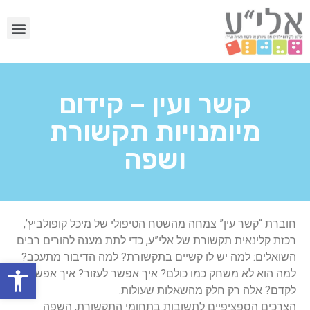
קשר ועין – קידום
מיומנויות תקשורת
ושפה
חוברת “קשר עין” צמחה מהשטח הטיפולי של מיכל קופולביץ’,
רכזת קלינאית תקשורת של אלי”ע, כדי לתת מענה להורים רבים
השואלים:
למה יש לו קשיים בתקשורת? למה הדיבור מתעכב?
פתח
למה הוא לא משחק כמו כולם? איך אפשר לעזור? איך אפשר
לקדם? אלה רק חלק מהשאלות שעולות.
הצרכים הספציפיים לתשובות בתחומי התקשורת, השפה