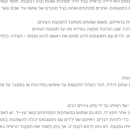
וס היא ירידה בראייה בגיל הרך מסיבות שונות ובהן לבקנות, חוסר קשתית,
ת ניסטגמוס. אחרים מפתחים אותה בגיל מוקדם של שישה עד שנים עשר ש
ית בראייתם, משום שמוחם מסתגל לתנועות העיניים.
כז, שכן הנדנוד מפצה במידת מה על תנועות העיניים.
ים, ילדים עם ניסטגמוס לרוב מטים את ראשם לכיוון מסוים – הצדה, כלפ
נות.
 עומק ירודה, דבר העלול להקשות על שימוש במדרגות או במעבר על משט
ל ראייתו על ידי מתן גירויים רבים.
חר חפץ זז, כמו גם שימוש במשחקים המפתחים קשר עין-יד. יש לאפשר
 כדי לזהות דברים. ראייתם של ילדים עם ניסטגמוס יכולה להשתנות במש
הראייה נפגעת. לא ניתן לרפא לקות זו, אך ניתן לשפר את תפקוד הראייה 