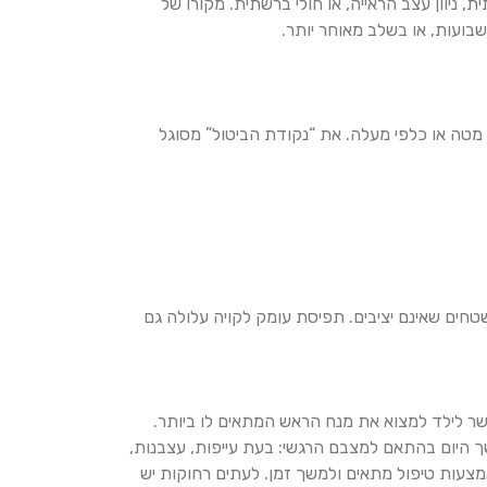
 ניוון עצב הראייה, או חולי ברשתית. מקורו של
בועות, או בשלב מאוחר יותר.
י מטה או כלפי מעלה. את “נקודת הביטול” מסוגל
חים שאינם יציבים. תפיסת עומק לקויה עלולה גם
 לילד למצוא את מנח הראש המתאים לו ביותר.
ך היום בהתאם למצבם הרגשי: בעת עייפות, עצבנות,
באמצעות טיפול מתאים ולמשך זמן. לעתים רחוקות יש