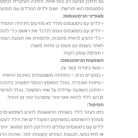
גם תיתכן פגיעה רק בעין אחת. הסיבה העיקרית לניסטגמ
ניסטגמוס הוא תורשתי. ישנם ילדים הנולדים עם תופע
מאפייני הניסטגמוס:
• ילדים עם ניסטגמוס מולד לא מודעים לתזוזה התמיד
• ילדים עם ניסטגמוס נוטים לנדנד את ראשם כדי להתר
• כדי להגיע לראייה מיטבית, ולהפחית את תנועת העיני
לאתר בעצמו גם פעוט בן פחות משנה.
• תפיסת עומק לקויה
השפעות הניסטגמוס:
• קושי ביצירת קשר עין.
• במקרים רבים – הפחתה משמעותית באיכות הראייה
• עייפות מוגברת, בגלל המאמץ הנוסף המעורב בהתבונ
• תיתכן השפעה שלילית על שיווי המשקל, בגלל תפיסת
לגרום לילד להיות איטי יותר ומסורבל יותר מן הרגיל.
הטיפול:
ניתן לעזור לילד בשנותיו הראשונות להגיע לשימוש מרבי ש
מומלץ להשתמש במשחקים המעודדים את הילד לעקוב א
ילדים עם ניסטגמוס עלולים להזדקק לזמן ממושך יותר
או לחץ נפשי, תנועות העיניים קיצוניות יותר, ואיכות 