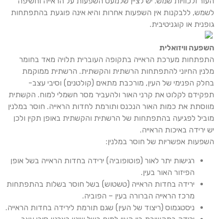
העור ולכוויות שמש. יש לציין שלמעט השפעות על הראייה וחשיפה
לשמש, ללבקנות אין השפעות אחרות והיא אינה פוגעת בהתפתחות
גופנית או קוגניטיבית.
השפעה וויזואלית
התפתחות מערכת הראייה בתקופה העוברית תלויה מאד בחומר
מלנין החיוני להתפתחות הרשתית והקשתית. הרשתית ממוקמת
בחלק הפנימי של העין, מורכבת מתאים (קולטנים) וסיבי עצב-
תפקידם לקלוט את קרני האור ולהעביר מסר חשמלי למוח. הקשתית
מווסתת את כמות האור הנכנס ותורמת לחדות הראייה. חוסר במלנין
מוביל לפגיעה בהתפתחות של הרשתית והקשתית באופן תקין ולכן
יש ירידה באיכות הראייה.
השפעות אפשריות של חוסר במלנין:
רגישות יתר לאור (פוטופוביה) ירידה בחדות הראייה בשל אופן
הפיזור האור בעין.
ירידה בחדות הראייה (טשטוש) בשל חוסר בשלות בהתפתחות
מרכז הראייה הברורה בעין – הפוביה.
ניסטגמוס (ריצוד של העין) שגם תורמת לירידה בחדות הראייה.