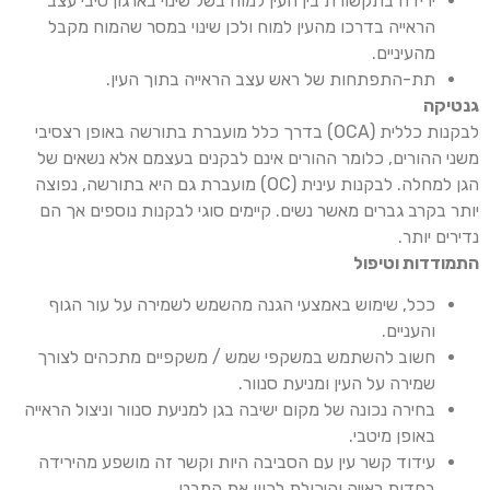
ירידה בתקשורת בין העין למוח בשל שינוי בארגון סיבי עצב
הראייה בדרכו מהעין למוח ולכן שינוי במסר שהמוח מקבל
מהעיניים.
תת-התפתחות של ראש עצב הראייה בתוך העין.
גנטיקה
לבקנות כללית (OCA) בדרך כלל מועברת בתורשה באופן רצסיבי
משני ההורים, כלומר ההורים אינם לבקנים בעצמם אלא נשאים של
הגן למחלה. לבקנות עינית (OC) מועברת גם היא בתורשה, נפוצה
יותר בקרב גברים מאשר נשים. קיימים סוגי לבקנות נוספים אך הם
נדירים יותר.
התמודדות וטיפול
ככל, שימוש באמצעי הגנה מהשמש לשמירה על עור הגוף
והעניים.
חשוב להשתמש במשקפי שמש / משקפיים מתכהים לצורך
שמירה על העין ומניעת סנוור.
בחירה נכונה של מקום ישיבה בגן למניעת סנוור וניצול הראייה
באופן מיטבי.
עידוד קשר עין עם הסביבה היות וקשר זה מושפע מהירידה
בחדות ראייה והיכולת לכוון את המבט.