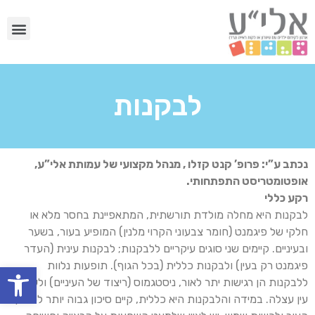
לבקנות
נכתב ע”י: פרופ’ קנט קזלו , מנהל מקצועי של עמותת אלי”ע,
אופטומטריסט התפתחותי.
רקע כללי
לבקנות היא מחלה מולדת תורשתית, המתאפיינת בחסר מלא או
חלקי של פיגמנט (חומר צבעוני הקרוי מלנין) המופיע בעור, בשער
ובעיניים. קיימים שני סוגים עיקריים ללבקנות; לבקנות עינית (העדר
פיגמנט רק בעין) ולבקנות כללית (בכל הגוף). תופעות נלוות
פתח
ללבקנות הן רגישות יתר לאור, ניסטגמוס (ריצוד של העיניים) ולעיתים
עין עצלה. במידה והלבקנות היא כללית, קיים סיכון גבוה יותר לסרטן