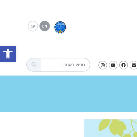
עב
EN
פתח