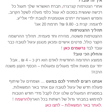
איך זה עובד
?
אחרי
הצטרפות קצרצרה
חברת האשראי שלך תעגל כל
,
רכישה שעשית בסכום לא עגול כלפי מעלה לשקל הקרוב,
והפרש האגורות ייתרם אוטומטית לטובת ילדי אלי”ע
.
לדוגמה: קנית ב- 9.80 ₪? תרמת 20 אג
’!
תהליך ההצטרפות
ההצטרפות פשוטה, מהירה וחד פעמית. תהליך ההרשמה
הקצר כולל, פרטים אישיים ומכאן מנגנון עיגול לטובה כבר
עובד לבד
נרשמים כא
ן
!
והחלק הכי טוב
?
ממוצע התרומה החודשית לאדם הוא רק כ – 4 ₪ , אבל
יחד עם מאות אלפי מעגלים ומעגלות – הכסף הקטן משנה
הרבה!
אנחנו רוצים להחזיר לכם במעט
… ושמחים על שיתוף
פעולה חדש של עיגול לטובה עם אתר באר המשאלות,
במסגרתו המעגלים שלנו יוכלו לקבל מידי חודש הטבות
למימוש במבחר גדול של רשתות בכל הארץ
להרשמה
!
.
לאתר באר המשאלות – לחצו כאן