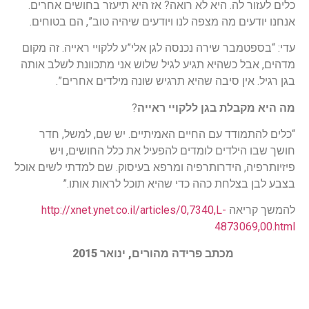
כלים לעזור לה. היא לא רואה? אז היא תיעזר בחושים אחרים.
אנחנו יודעים מה מצפה לנו ויודעים שיהיה טוב”, הם בטוחים.
עדי: “בספטמבר שירה נכנסה לגן אלי”ע ללקויי ראייה. זה מקום
מדהים, אבל כשהיא תגיע לגיל שלוש אני מתכוונת לשלב אותה
בגן רגיל. אין סיבה שהיא תרגיש שונה מילדים אחרים”.
מה היא מקבלת בגן ללקויי ראייה
?
“כלים להתמודד עם החיים האמיתיים. יש שם, למשל, חדר
חושך שבו הילדים לומדים להפעיל את כלל החושים, ויש
פיזיותרפיה, הידרותרפיה ומרפא בעיסוק. שם למדתי לשים אוכל
בצבע לבן בצלחת כהה כדי שהיא תוכל לראות אותו.”
להמשך קריאה
http://xnet.ynet.co.il/articles/0,7340,L-
4873069,00.html
מכתב פרידה מהורים, ינואר 2015