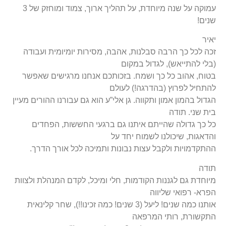
עמוקה על שנה מיוחדת, על תהליך ארוך, צמוד ומוחזק של 3
שנים!
יאיר
זכה לכל כך הרבה סבלנות, אהבה, מסירות יומיומית ועבודה
(בלי להתייאש), לגדול במקום
בטוח, אהוב כל כך ושמח. בזכותכם אנחנו מרגישים שאפשר
להתחיל לפרוץ (בהדרגה!) לעולם
הגדול בהמון אמון ותקווה. גן אלי”ע הוא גם עבורנו ההורים מעיין
בית שני. תודה
כל כך גדולה שהייתם איתנו גם ברגעי החששות, הפחדים
והדאגות, שיכולנו לשמוח יחד על
ההתקדמויות ולקבל עצות נבונות ותמיכה לכל אורך הדרך.
תודה
מיוחדת גם לגננות הקודמות, חלי ומיכל, לקדם המנהלת ולצוות
הפרא- רפואי שליווה
אותנו כמה שנים! ליעל (3 שנים! כמה זכינו!!), שחר קלינאית
התקשורת, רותי המרפאה