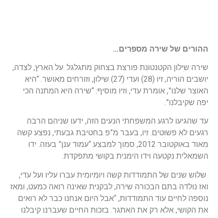
ההורים של שירה מספרים…
שירה שילון הקטנטונת פורצת בצחוק מתגלגל. על הארץ, לצדה,
יושבים הוריה, זיו (28) ועדי (27) שילון, וזורחים מאושר. “היא
האוצר שלנו”, אומרת עדי, וזיו מוסיף: “שירה היא המתנה הכי
יפה שקיבלנו”.
עד שהגיעו לרגע המשפחתי הנעים הזה, ידעו שניהם הרבה
רגעים לא פשוטים. זיו, בעבר מ”פ בחטיבת גבעתי, נפצע קשה
מאוד באוקטובר 2012, סמוך למבצע “עמוד ענן” בעזה. ידו
השמאלית נקטעה וידו הימנית בקושי מתפקדת.
שלוש שנים של התמודדות קשה ויומיומית עברו עליו ועל עדי,
ואז נולדה בתם הבכורה שירה, לבקנית שאינה רואה כמעט, ומאז
נוספה לחיים עוד התמודדות, “אבל היום אנחנו כבר לא רואים
את הקושי, אלא רק את האתגר. בזכות החיים שעברנו קיבלנו