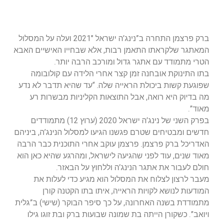
ברק פרצמן התחרה ב”נינג’ה ישראל 2021″ ועלה על המסלול
המאתגר שלקראתו התאמן רבות, אלא שבחייו האישיים האבא
הטרי מתמודד עם אתגר גדול ומורכב הרבה יותר.
בתו התינוקת אובחנה זמן קצר אחרי הלידה עם קולובומה
שפוגעת קשות ביכולת הראייה שלה. “עד שהיא תדבר לא נדע
מה בדיוק היא רואה, אבל התוצאות הקליניות מבשרות רע
מאוד”.
בפרק השני של נינג’ה ישראל 2020 (ערוץ 12) מתמודדים
חדשים ומבטיחים שטרם פגשנו הגיעו למסלול הנינג’ה, ביניהם
האדריכל ברק פרצמן. פרצמן עוקב אחרי התוכנית כבר הרבה
מאוד שנים, עוד לפני שהגיעה לישראל, ומהרגע שהיא כאן הוא
חולם לעבור את אתגר הנינג’ה וללחוץ על הבאזר.
מעבר לרצון לצלוח את המסלול הוא מגיע כדי לעלות את
המודעות לנושא לקויות הראייה, איתו בתו הקטנה קורן
מתמודדת בשנה האחרונה, על כך סיפר הבוקר (שישי) ב”גלית
ויואב”. כשקורן הייתה בת שמונה שבועות ברק ובת זוגו גילו