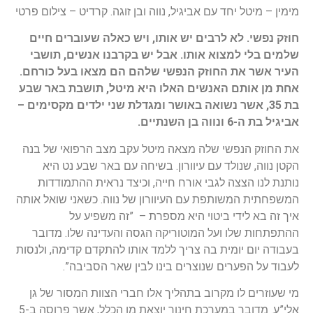
מימין – מיטל יחד עם אביגיל, נווה ובן זוגה. קרדיט – צילום פרטי
חוזק נפשי. לא לרבים יש אותו, ויש כאלה שעוברים חיים
שלמים בלי למצוא אותו. אבל יש בקרבנו אנשים, תושבי
העיר אשר את החוזק הנפשי שלהם הם מצאו בעל כורחם.
אחת מן אותם האנשים האלו היא מיטל, תושבת באר שבע
בת 35, אשר נשואה באושר ומגדלת שני ילדים מקסימים –
אביגיל בת ה-6 ונווה בן השנתיים.
את החוזק הנפשי שלה מצאה מיטל עקב מצב הרפואי של בנה
הקטן נווה, שנולד עם עיוורון. בשיחה עם באר שבע נט היא
נותנת לנו הצצה לגבי אורח חייה, וכיצד נראית ההתמודדות
המשפחתית המשותפת עם העיוורון של נווה. כשאני שואל אותה
איך זה בא לידי ביטוי היא מספרת – ”זה משפיע על
ההתפתחות שלו ועל המוטוריקה הגסה והעדינה שלו. מדובר
בעבודה יום יומית בה צריך ללמד אותו להתקדם קדימה, ולנסות
לעבוד על הפערים שנוצרים בינו לבין שאר הסביבה”.
מי שעוזרים לו מקרוב בתהליך אלו חברי הצוות המסור של גן
אלי”ע. מדובר במערכת חינוך יוצאת מן הכלל, אשר פרוסה ב-5