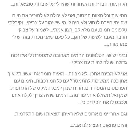
הקדומות והבדיחות השחורות שהיו לי על עובדות סוציאליות…
הסייעות וכל הצוות המסור, ואני לא יכולה לא להזכיר את היום
שהייתי חייבת לנסוע ולא היה לי מי שישמור על צביקי… וקיבלתי
טלפונים חמים, עם מלא לב ורצון אמתי… לשמור על צביקי
הרבה מעבר לשעות של הגן… כל פעם שאני נזכרת בזה יש לי
צמרמורת….
ובימי שישי, הטלפונים החמים מאהובה שמספרת לי איזו זכות
גדולה יש לה להיות עם צביקי..
אני לא מבינה אתכן…לא מבינה… מאיזה חומר אתן עשויות? איך
אתן ככה ממשיכות להתמסר? עם כל המורכבות.. הימים עם
הפרכוסים המפחידים, הריח שנדף מכל המיקס של התרופות,
שמן ואל תשאלו אותי עוד מה… הימים שהיה צריך לקלח אותו
ולכבס לו את הבגדים כי….
וגם אחרי ימים ארוכים שלא ראיתן תוצאות ושום התקדמות.
והיום פתאום הפציע לנו אביב.