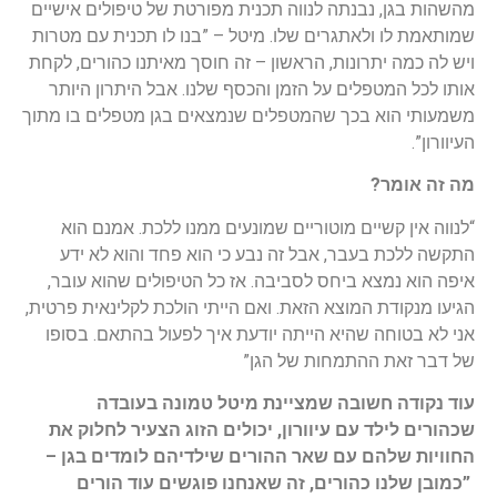
מהשהות בגן, נבנתה לנווה תכנית מפורטת של טיפולים אישיים
שמותאמת לו ולאתגרים שלו. מיטל – ”בנו לו תכנית עם מטרות
ויש לה כמה יתרונות, הראשון – זה חוסך מאיתנו כהורים, לקחת
אותו לכל המטפלים על הזמן והכסף שלנו. אבל היתרון היותר
משמעותי הוא בכך שהמטפלים שנמצאים בגן מטפלים בו מתוך
העיוורון”.
מה זה אומר?
“לנווה אין קשיים מוטוריים שמונעים ממנו ללכת. אמנם הוא
התקשה ללכת בעבר, אבל זה נבע כי הוא פחד והוא לא ידע
איפה הוא נמצא ביחס לסביבה. אז כל הטיפולים שהוא עובר,
הגיעו מנקודת המוצא הזאת. ואם הייתי הולכת לקלינאית פרטית,
אני לא בטוחה שהיא הייתה יודעת איך לפעול בהתאם. בסופו
של דבר זאת ההתמחות של הגן”
עוד נקודה חשובה שמציינת מיטל טמונה בעובדה
שכהורים לילד עם עיוורון, יכולים הזוג הצעיר לחלוק את
החוויות שלהם עם שאר ההורים שילדיהם לומדים בגן –
”כמובן שלנו כהורים, זה שאנחנו פוגשים עוד הורים