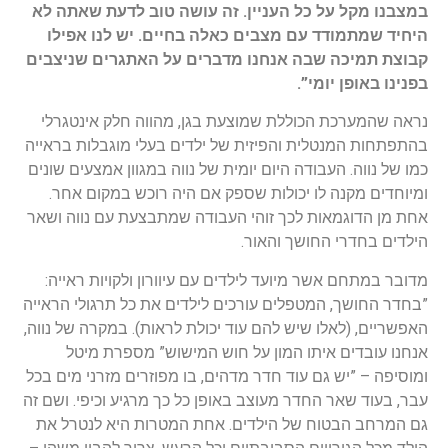
במצבנו מקל על כל העניין. זה עושה טוב לדעת שאתה לא
היחיד שמתמודד עם מצבים כאלה בחיים. יש לנו אפילו
קבוצת תמיכה שבה אנחנו מדברים על האתגרים שניצבים
בפנינו באופן יומי”.
נראה שהמערכת הכוללת שמוצעת בגן, מהווה חלק אינטגרלי
בהתפתחות המנטלית והפיזית של ילדים בעלי מוגבלות בראייה
כמו של נווה. העבודה היום יומית של נווה במגוון אמצעים שונים
ומיוחדים מקנה לו יכולות שספק אם היה רוכש במקום אחר.
אחת מן הדוגמאות לכך זוהי העבודה שמתבצעת עם נווה ושאר
הילדים בחדרי החושך והאור.
מדובר במתחם אשר מיועד לילדים עם עיוורון ולקויות ראייה:
”בחדר החושך, המטפלים עורכים לילדים את כל תרגולי הראייה
האפשריים, (לאלו שיש להם עוד יכולת לראות). במקרה של נווה,
אנחנו עובדים איתו המון על חוש המישוש” מספרת מיטל
ומוסיפה – ”יש גם עוד חדר מדהים, בו מפוזרים מזרני מים בכל
עבר, בעוד שאר החדר מעוצב באופן כל כך מרגיע וכיפי. ושם זה
גם המרחב הבטוח של הילדים. אחת המטרות היא לנטרל את