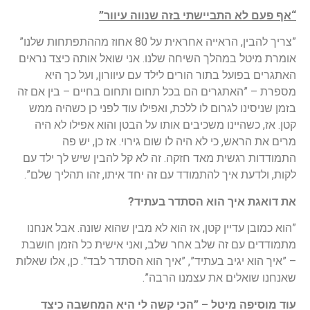
“אף פעם לא התביישתי בזה שנווה עיוור”
”צריך להבין, הראייה אחראית על 80 אחוז מההתפתחות שלנו”
אומרת מיטל במהלך השיחה שלנו. אני שואל אותה כיצד נראים
האתגרים בפועל בתור הורים לילד עם עיוורון, ועל כך היא
מספרת – ”האתגרים הם בכל תחום ותחום בחיים – בין אם זה
בזמן שניסינו לגרום לו ללכת, ואפילו עוד לפני כן כשהיה ממש
קטן. אז, כשהיינו משכיבים אותו על הבטן והוא אפילו לא היה
מרים את הראש, כי לא היה לו שום גירוי. אז כן, יש פה
התמודדות רגשית מאד חזקה. זה לא קל להבין שיש לך ילד עם
לקות, ולדעת איך להתמודד עם זה יחד איתו, זהו תהליך שלם”.
את דואגת איך הוא הסתדר בעתיד?
”הוא כמובן עדיין קטן, אז הוא לא מבין שהוא שונה. אבל אנחנו
מתמודדים עם זה שלב אחר שלב, ואני אישית כל הזמן חושבת
– ”איך הוא יגיב בעתיד”, ”איך הוא הסתדר לבד”. כן, אלו שאלות
שאנחנו שואלים את עצמנו הרבה”.
עוד מוסיפה מיטל – ”הכי קשה לי היא המחשבה כיצד