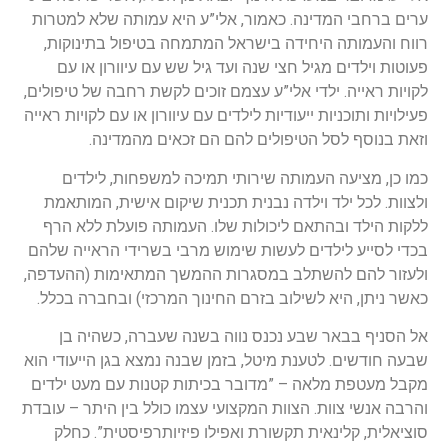
ערים ברחבי המדינה. כאמור, אלי”ע היא עמותה שלא למטרות
רווח והעמותה היחידה בישראל המתמחה בטיפול בתינוקות,
פעוטות וילדים מגיל חצי שנה ועד גיל שש עם עיוורון או עם
לקויות ראייה. ילדי אלי”ע עצמם זוכים לקשת רחבה של טיפולים,
פעילויות ותוכניות ייעודיות לילדים עם עיוורון או עם לקויות ראייה
וזאת בנוסף לסל הטיפולים להם הם זכאים מהמדינה.
כמו כן, מציעה העמותה שירותי תמיכה למשפחות, לילדים
ולצוות. לכל ילד וילדה נבנית תכנית שיקום אישית, המותאמת
ללקות הילד ובהתאם ליכולות שלו. העמותה פועלת ללא הרף
בכדי לסייע לילדים לעשות שימוש מרבי בשרידי הראייה שלהם
ולעזור להם להשתלב במסגרות ההמשך המתאימות (ההעדפה,
כאשר ניתן, היא לשילוב בזרם החינוך המרכזי) ובחברה בכלל.
אל הסניף בבאר שבע נכנס נווה בשנה שעברה, כשהיה בן
שבעה חודשים. לטענת מיטל, בזמן שבנה נמצא בגן הייעודי הוא
מקבל מעטפת מלאה – ”מדובר בכיתות קטנות עם מעט ילדים
והרבה אנשי צוות. הצוות המקצועי עצמו כולל בין היתר – עובדת
סוציאלית, קלינאית תקשורת ואפילו פיזיותרפיסטית”. כחלק