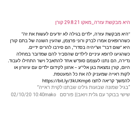
היא מבקשת עזרה_מאקו 29.8.21 קורן
“היא מבקשת עזרה, ילדים בגילה לא יודעים לעשות את זה”
כשהרופאים אמרו לברק ורוני פרצמן, שהעין השונה של בתם קורן 
היא “שום דבר” וש”יהיה בסדר”, הם סירבו להרים ידיים.
כשהגיעו לרופא עיניים לילדים שהסביר להם שמדובר במחלה 
נדירה, הם נתנו לעצמם סופ”ש אחד להתאבל וישר התחילו לעבוד. 
היום, קורן נמצאת בגן 
אלי”ע – ארגון לקידום ילדים עם עיוורון או 
לקות ראייה
 שמעניק לה את כל המעטפת.
להמשך קריאה לחצו 
https://bit.ly/3kUKmp6
“בגיל שמונה שבועות גילינו שבתנו לקוית ראייה”
שישי בבוקר עם גלית ויואב|| פורסם 02/10/20 10:40mako