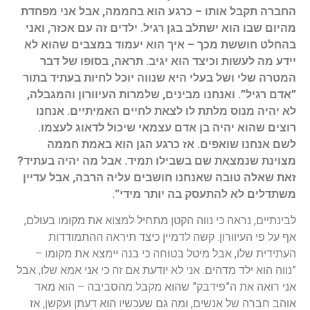
החברה תקבל אותו – כרגע הוא בחממה, אבל אני מפחדת
מהיום שבו הוא ישתלב בגן רגיל. ילדים זה עם אכזר, ואני
בהחלט חוששת מכך – איך הוא יעמוד במצבים שהוא לא
יידע מה לעשות וכיצד הוא יגיב. תראה, בסופו של דבר
המטרה שלי ושל בעלי היא שנווה יוכל לחיות בעתיד בתור
”אדם רגיל”. ואנחנו מבינים, שלמרות העיוורון והמגבלה,
לא יהיה מנוס מלתת לו לצאת לחיים האמיתיים. אנחנו
רוצים שהוא יהיה בן אדם עצמאי שיכול לדאוג לעצמו.
לשם אנחנו שואפים. אז כרגע הגן הוא באמת חממה
מצוינת שנמצאת שם בשבילו תמיד. אבל מה יהיה בעתיד?
זאת שאלה טובה שאנחנו חושבים עליה הרבה, אבל עדיין
משתדלים לא להתעסק בה יותר מידי”.
לבינתיים, נראה כי נווה הקטן מתחיל למצוא את מקומו בעולם,
אף על פי העיוורון. קשה לדמיין כיצד תיראה ההתמודדות
העתידית שלו, אבל מיטל בטוחה כי בנה יימצא את מקומו –
”נווה הוא ילד מדהים. אני לא יודעת אם זה כי אני אמא שלו, אבל
אני רואה את ה”פידבק” שהוא מקבל מהסביבה – הוא מאד
אוהב חברה של אנשים, ומה גם שעכשיו הוא דעתן ועקשן, אז