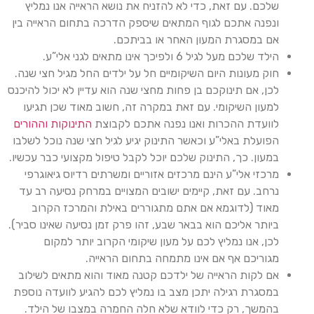
שלכם. עם זאת, כדי לא להזניח את נושא הראייה אנו נמליץ
ונפנה אתכם לגוף המתאים שיספק הדרכה בתחום הראייה בין
אם במסגרת המעון האחר או בביתכם.
הילד שלכם מעל לגיל 6 ולפיכך אינו מתאים לגני אלי”ע.
חוק מעונות היום השיקומיים חל על ילדים החל מגיל חצי שנה.
לכן, אם תינוקכם בן פחות מחצי שנה הוא עדיין לא יכול להיכנס
למעון השיקומי. עם זאת במקרה זה, חשוב מאוד שכן תגיעו
לוועדת ההכרות ואנו נפנה אתכם לקבוצת
התינוקות וההורים
הפועלת באלי”ע וכאשר התינוק יגיע לגיל חצי שנה נוכל לשלבו
במעון. כך, התינוק שלכם יוכל לקבל טיפול מקצועי כבר עכשיו.
מרכזי אלי”ע הינם מרכזים אזוריים ומשרתים רדיוס גיאוגרפי
נרחב. עם זאת, קיימים ישובים המצויים במרחק נסיעה רב עד
מאוד (לדוגמא אם אתם מתגוררים באילת והמרכז הקרוב
ביותר אליכם הוא בבאר שבע, זהו פרק זמן נסיעה שאינו סביר).
לכן, אנו נמליץ לכם על מעון שיקומי הקרוב יותר למקום
מגוריכם אף אם אינו מתמחה בתחום הראייה.
אם לקות הראייה של ילדכם קטנה מאוד והוא מתאים לשילוב
במסגרת רגילה יתכן מצב בו נמליץ לכם להגיע לוועדה נוספת
בהמשך, רק כדי לוודא שלא חלה החמרה במצבו של הילד.